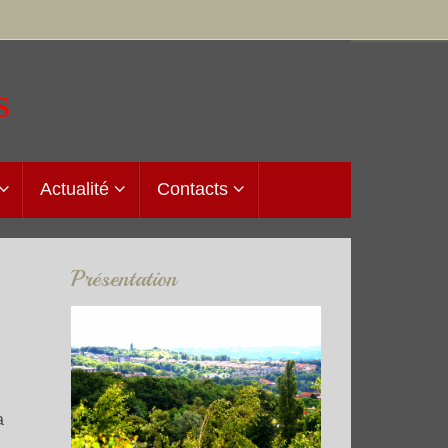
s
Actualité
Contacts
Présentation
Le mot du présid
a