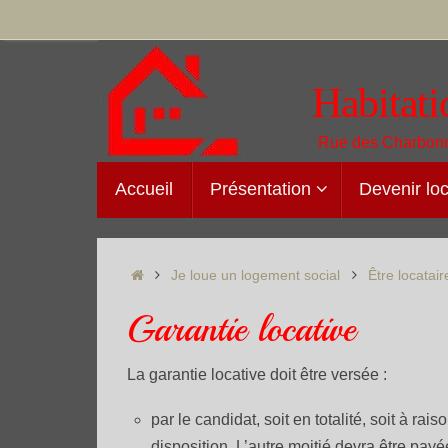
Passer
au
contenu
Habitati
Rue des Charbonn
Passer
Accueil
Présentation
Devenir loc
au
contenu
Accueil
Je loue un logement social
Être locatair
Garantie locative
La garantie locative doit être versée :
par le candidat, soit en totalité, soit à ra
disposition. L’autre moitié devra être pa